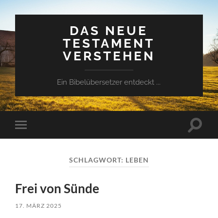
DAS NEUE
TESTAMENT
VERSTEHEN
Ein Bibelübersetzer entdeckt ...
Suchfe
Mobile-
ein-/a
Menü
ein-/ausblenden
SCHLAGWORT:
LEBEN
Frei von Sünde
17. MÄRZ 2025