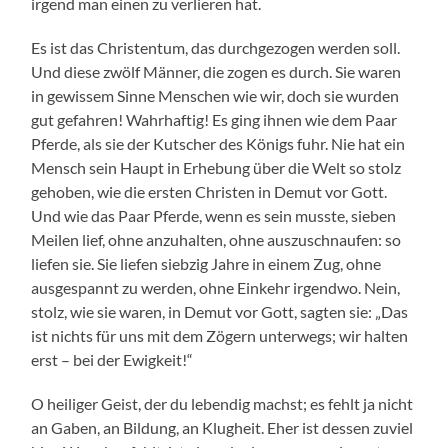
irgend man einen zu verlieren hat.
Es ist das Christentum, das durchgezogen werden soll.
Und diese zwölf Männer, die zogen es durch. Sie waren
in gewissem Sinne Menschen wie wir, doch sie wurden
gut gefahren! Wahrhaftig! Es ging ihnen wie dem Paar
Pferde, als sie der Kutscher des Königs fuhr. Nie hat ein
Mensch sein Haupt in Erhebung über die Welt so stolz
gehoben, wie die ersten Christen in Demut vor Gott.
Und wie das Paar Pferde, wenn es sein musste, sieben
Meilen lief, ohne anzuhalten, ohne auszuschnaufen: so
liefen sie. Sie liefen siebzig Jahre in einem Zug, ohne
ausgespannt zu werden, ohne Einkehr irgendwo. Nein,
stolz, wie sie waren, in Demut vor Gott, sagten sie: „Das
ist nichts für uns mit dem Zögern unterwegs; wir halten
erst – bei der Ewigkeit!“
O heiliger Geist, der du lebendig machst; es fehlt ja nicht
an Gaben, an Bildung, an Klugheit. Eher ist dessen zuviel