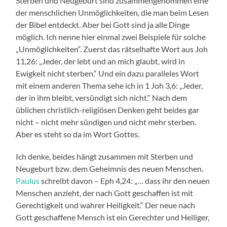
Sterben und Neugeburt sind zusammengenommen eine
der menschlichen Unmöglichkeiten, die man beim Lesen
der Bibel entdeckt. Aber bei Gott sind ja alle Dinge
möglich. Ich nenne hier einmal zwei Beispiele für solche
„Unmöglichkeiten“. Zuerst das rätselhafte Wort aus Joh
11,26: „Jeder, der lebt und an mich glaubt, wird in
Ewigkeit nicht sterben.“ Und ein dazu paralleles Wort
mit einem anderen Thema sehe ich in 1 Joh 3,6: „Jeder,
der in ihm bleibt, versündigt sich nicht.“ Nach dem
üblichen christlich-religiösen Denken geht beides gar
nicht – nicht mehr sündigen und nicht mehr sterben.
Aber es steht so da im Wort Gottes.
Ich denke, beides hängt zusammen mit Sterben und
Neugeburt bzw. dem Geheimnis des neuen Menschen.
Paulus
schreibt davon – Eph 4,24: „… dass ihr den neuen
Menschen anzieht, der nach Gott geschaffen ist mit
Gerechtigkeit und wahrer Heiligkeit.“ Der neue nach
Gott geschaffene Mensch ist ein Gerechter und Heiliger,