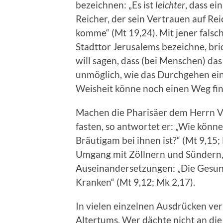
bezeichnen: „Es ist
leichter
, dass ei
Reicher, der sein Vertrauen auf Rei
komme“ (Mt 19,24). Mit jener falsc
Stadttor Jerusalems bezeichne, bri
will sagen, dass (bei Menschen) da
unmöglich, wie das Durchgehen ein
Weisheit könne noch einen Weg fi
Machen die Pharisäer dem Herrn Vo
fasten, so antwortet er: „Wie könne
Bräutigam bei ihnen ist?“ (Mt 9,15; 
Umgang mit Zöllnern und Sündern, s
Auseinandersetzungen: „Die Gesund
Kranken“ (Mt 9,12; Mk 2,17).
In vielen einzelnen Ausdrücken ve
Altertums. Wer dächte nicht an die 