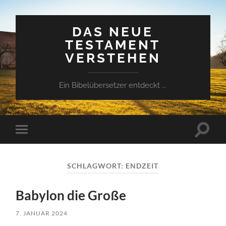
DAS NEUE
TESTAMENT
VERSTEHEN
Ein Bibelübersetzer entdeckt ...
Suchfe
Mobile-
ein-/a
Menü
ein-/ausblenden
SCHLAGWORT:
ENDZEIT
Babylon die Große
7. JANUAR 2024