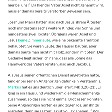
hier bei uns?“ Da hier der Vater Josef nicht genannt wird,
muss er damals bereits verstorben gewesen sein.
Josef und Maria hatten also nach Jesus, ihrem Ältesten,
noch mindestens sechs weitere Kinder, vier Söhne und
mindestens zwei Töchter. Übrigens waren Josef und
Jesus
keine Zimmerleute
, wie eine bekannte Tradition
behauptet. Sie waren Leute, die Häuser bauten, aber
damals baute man nicht mit Holz, sondern mit Stein. Der
Gedanke liegt sicherlich nahe, dass alle Söhne das
Handwerk des Vaters lernten, also auch Jakobus.
Als Jesus seinen öffentlichen Dienst angetreten hatte,
fand er bei seinen Angehörigen dafür kein Verständnis.
Markus
hat es uns deutlich überliefert. Mk 3,20-21: „Er
ging in ein Haus, und wieder kam die Menschenmenge
zusammen, so dass sie nicht einmal Brot essen konnten.
Seine Angehörigen hörten es und zogen los, um ihn zu
ergreifen, denn sie sagten: ‚Er ist völlig daneben!'“ Wir