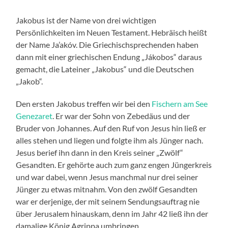
Jakobus ist der Name von drei wichtigen
Persönlichkeiten im Neuen Testament. Hebräisch heißt
der Name Ja’akóv. Die Griechischsprechenden haben
dann mit einer griechischen Endung „Jákobos“ daraus
gemacht, die Lateiner „Jakobus“ und die Deutschen
„Jakob“.
Den ersten Jakobus treffen wir bei den
Fischern am See
Genezaret
. Er war der Sohn von Zebedäus und der
Bruder von Johannes. Auf den Ruf von Jesus hin ließ er
alles stehen und liegen und folgte ihm als Jünger nach.
Jesus berief ihn dann in den Kreis seiner „Zwölf“
Gesandten. Er gehörte auch zum ganz engen Jüngerkreis
und war dabei, wenn Jesus manchmal nur drei seiner
Jünger zu etwas mitnahm. Von den zwölf Gesandten
war er derjenige, der mit seinem Sendungsauftrag nie
über Jerusalem hinauskam, denn im Jahr 42 ließ ihn der
damalige König Agrippa umbringen.