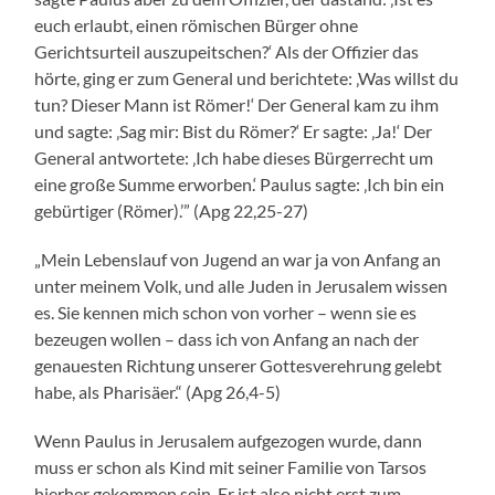
euch erlaubt, einen römischen Bürger ohne
Gerichtsurteil auszupeitschen?‘ Als der Offizier das
hörte, ging er zum General und berichtete: ‚Was willst du
tun? Dieser Mann ist Römer!‘ Der General kam zu ihm
und sagte: ‚Sag mir: Bist du Römer?‘ Er sagte: ‚Ja!‘ Der
General antwortete: ‚Ich habe dieses Bürgerrecht um
eine große Summe erworben.‘ Paulus sagte: ‚Ich bin ein
gebürtiger (Römer).’” (Apg 22,25-27)
„Mein Lebenslauf von Jugend an war ja von Anfang an
unter meinem Volk, und alle Juden in Jerusalem wissen
es. Sie kennen mich schon von vorher – wenn sie es
bezeugen wollen – dass ich von Anfang an nach der
genauesten Richtung unserer Gottesverehrung gelebt
habe, als Pharisäer.“ (Apg 26,4-5)
Wenn Paulus in Jerusalem aufgezogen wurde, dann
muss er schon als Kind mit seiner Familie von Tarsos
hierher gekommen sein. Er ist also nicht erst zum